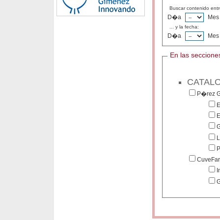
Buscar contenido entre
D�a
Mes
... y la fecha:
D�a
Mes
En las seccione
CATAL
P�rez 
E
E
G
L
P
CuveFa
I
G