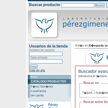
Buscar producto
Est�s en
B�squeda av
Usuarios de la tienda
Nombre de usuario
Clave privada
Date de alta
Buscador avan
Introduzca el t�rmino
Inicio
CATALOGO PRODUCTOS
Buscar en:
P�rez Gim�nez
CuveFarma
T�tulo
Subt�tul
Ver carrito
Buscar entre fe