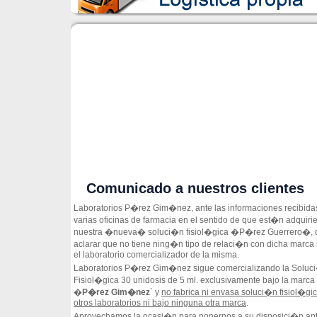
Comunicado a nuestros clientes
Laboratorios P�rez Gim�nez, ante las informaciones recibid
varias oficinas de farmacia en el sentido de que est�n adquiri
nuestra �nueva� soluci�n fisiol�gica �P�rez Guerrero�, 
aclarar que no tiene ning�n tipo de relaci�n con dicha marca 
el laboratorio comercializador de la misma.
Laboratorios P�rez Gim�nez sigue comercializando la Soluc
Fisiol�gica 30 unidosis de 5 ml. exclusivamente bajo la marca
�
P�rez Gim�nez
` y
no fabrica ni envasa soluci�n fisiol�gi
otros laboratorios ni bajo ninguna otra marca
.
Aprovechamos la ocasi�n para ponernos a su disposici�n an