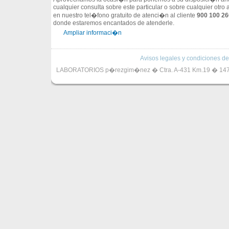
cualquier consulta sobre este particular o sobre cualquier otro 
en nuestro tel�fono gratuito de atenci�n al cliente
900 100 26
donde estaremos encantados de atenderle.
Ampliar informaci�n
Avisos legales y condiciones de
LABORATORIOS p�rezgim�nez � Ctra. A-431 Km.19 � 14720